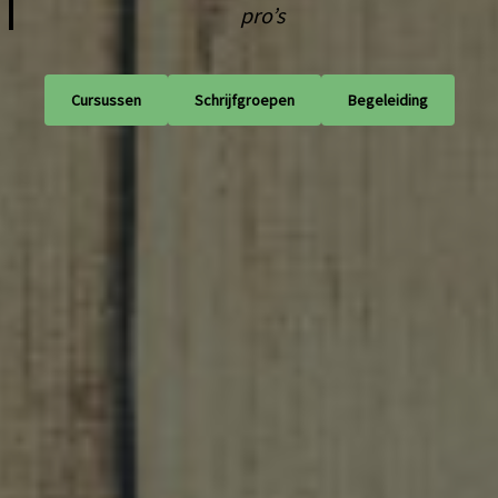
pro’s
Cursussen
Schrijfgroepen
Begeleiding