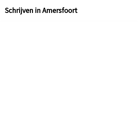
Schrijven in Amersfoort
Ga
naar
de
inhoud