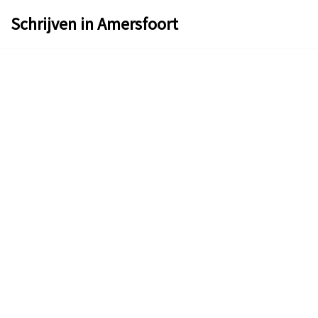
Schrijven in Amersfoort
Ga
naar
de
inhoud